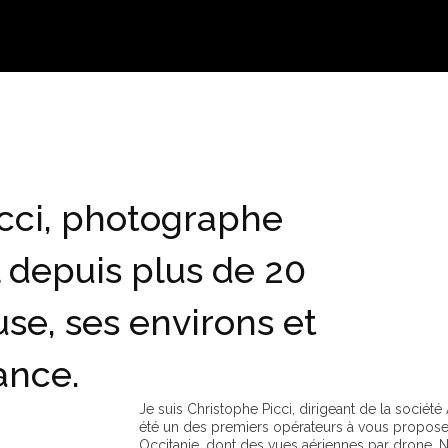
cci, photographe
 depuis plus de 20
use, ses environs et
rance.
Je suis Christophe Picci, dirigeant de la société A
été un des premiers opérateurs à vous propose
Occitanie, dont des vues aériennes par drone. N