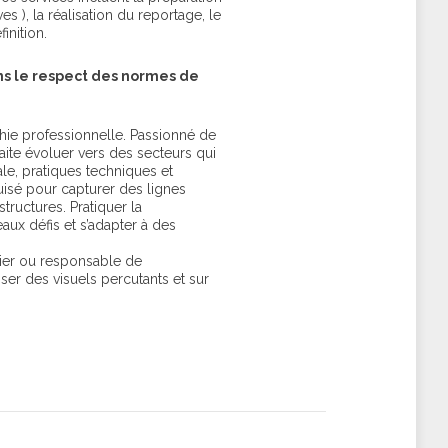
s ), la réalisation du reportage, le
finition.
ans le respect des normes de
hie professionnelle. Passionné de
faite évoluer vers des secteurs qui
ale, pratiques techniques et
uisé pour capturer des lignes
tructures. Pratiquer la
aux défis et s’adapter à des
ier ou responsable de
er des visuels percutants et sur