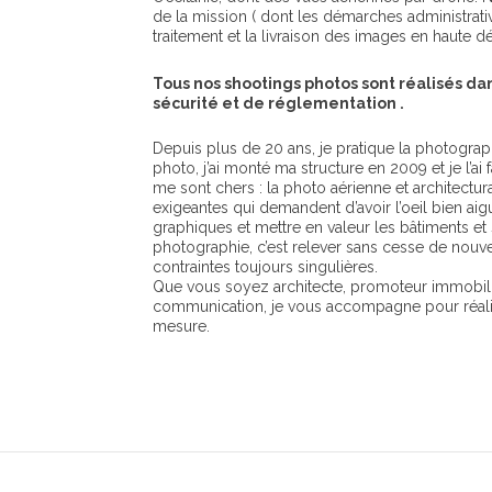
de la mission ( dont les démarches administrative
traitement et la livraison des images en haute dé
Tous nos shootings photos sont réalisés d
sécurité et de réglementation .
Depuis plus de 20 ans, je pratique la photograp
photo, j’ai monté ma structure en 2009 et je l’ai 
me sont chers : la photo aérienne et architectur
exigeantes qui demandent d’avoir l’oeil bien aig
graphiques et mettre en valeur les bâtiments et s
photographie, c’est relever sans cesse de nouve
contraintes toujours singulières.
Que vous soyez architecte, promoteur immobil
communication, je vous accompagne pour réalis
mesure.